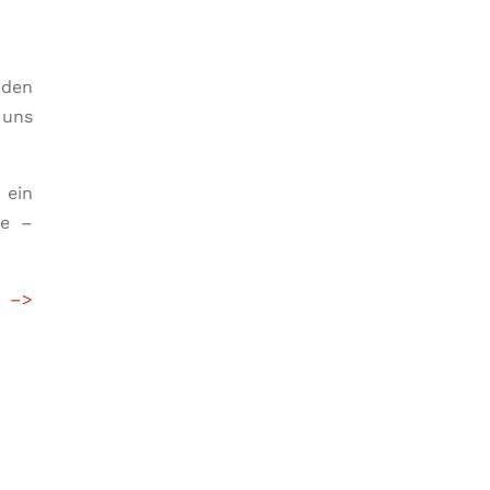
 den
uns
 ein
se –
n
–>